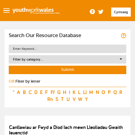
Cymraeg
Search Our Resource Database
Filter by category...
OR
Filter by letter
*
A
B
C
D
E
F
Ff
G
H
I
K
L
Ll
M
N
O
P
Q
R
Rh
S
T
U
V
W
Y
Canllawiau ar Fwyd a Diod Iach mewn Lleoliadau Gwaith
Ieuenctid