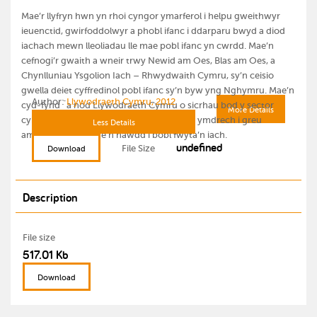
Mae’r llyfryn hwn yn rhoi cyngor ymarferol i helpu gweithwyr
ieuenctid, gwirfoddolwyr a phobl ifanc i ddarparu bwyd a diod
iachach mewn lleoliadau lle mae pobl ifanc yn cwrdd. Mae’n
cefnogi’r gwaith a wneir trwy Newid am Oes, Blas am Oes, a
Chynlluniau Ysgolion Iach – Rhwydwaith Cymru, sy’n ceisio
gwella deiet cyffredinol pobl ifanc sy’n byw yng Nghymru. Mae’n
Author:
Llywodraeth Cymru, 2012
cyd-fynd ˆa nod Llywodraeth Cymru o sicrhau bod y sector
More Details
cyhoeddus yn esiampl o arferion da yn yr ymdrech i greu
Less Details
amgylchedd lle mae’n hawdd i bobl fwyta’n iach.
undefined
File Size
Download
Description
File size
517.01 Kb
Download