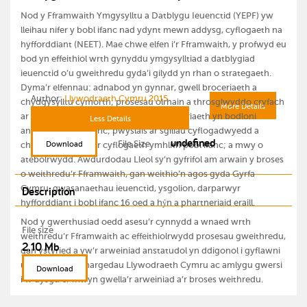
Nod y Fframwaith Ymgysylltu a Datblygu Ieuenctid (YEPF) yw
lleihau nifer y bobl ifanc nad ydynt mewn addysg, cyflogaeth na
hyfforddiant (NEET). Mae chwe elfen i’r Fframwaith, y profwyd eu
bod yn effeithiol wrth gynyddu ymgysylltiad a datblygiad
ieuenctid o’u gweithredu gyda’i gilydd yn rhan o strategaeth.
Dyma’r elfennau: adnabod yn gynnar, gwell broceriaeth a
Author:
Llywodraeth Cymru 2015
chydgysylltu cymorth; prosesau olrhain a throsglwyddo cryfach
More Details
ar gyfer pobl ifanc; sicrhau bod y ddarpariaeth yn bodloni
Less Details
anghenion pobl ifanc; pwyslais ar sgiliau cyflogadwyedd a
undefined
File Size
Download
chyfleoedd ar gyfer cyflogaeth ymhlith pobl ifanc; a mwy o
atebolrwydd. Awdurdodau Lleol sy’n gyfrifol am arwain y broses
o weithredu’r Fframwaith, gan weithio’n agos gyda Gyrfa
Cymru, gwasanaethau ieuenctid, ysgolion, darparwyr
Description
hyfforddiant i bobl ifanc 16 oed a hŷn a phartneriaid eraill.
Nod y gwerthusiad oedd asesu’r cynnydd a wnaed wrth
File size
weithredu’r Fframwaith ac effeithiolrwydd prosesau gweithredu,
2.10 Mb
gan ystyried a yw’r arweiniad anstatudol yn ddigonol i gyflawni
uchelgeisiau a thargedau Llywodraeth Cymru ac amlygu gwersi
Download
i’w dysgu er mwyn gwella’r arweiniad a’r broses weithredu.