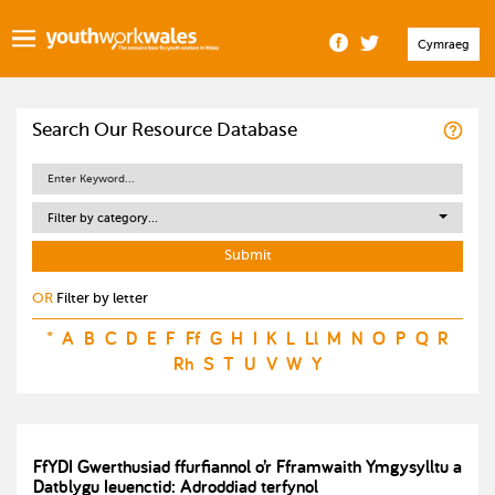
Cymraeg
Search Our Resource Database
Filter by category...
OR
Filter by letter
*
A
B
C
D
E
F
Ff
G
H
I
K
L
Ll
M
N
O
P
Q
R
Rh
S
T
U
V
W
Y
FfYDI Gwerthusiad ffurfiannol o’r Fframwaith Ymgysylltu a
Datblygu Ieuenctid: Adroddiad terfynol