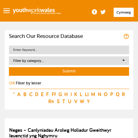
Cymraeg
Search Our Resource Database
Filter by category...
OR
Filter by letter
*
A
B
C
D
E
F
Ff
G
H
I
K
L
Ll
M
N
O
P
Q
R
Rh
S
T
U
V
W
Y
Neges – Canlyniadau Arolwg Holiadur Gweithwyr
Ieuenctid yng Nghymru