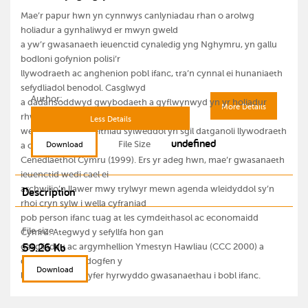
Mae’r papur hwn yn cynnwys canlyniadau rhan o arolwg
holiadur a gynhaliwyd er mwyn gweld
a yw’r gwasanaeth ieuenctid cynaledig yng Nghymru, yn gallu
bodloni gofynion polisi’r
llywodraeth ac anghenion pobl ifanc, tra’n cynnal ei hunaniaeth
sefydliadol benodol. Casglwyd
Author:
a dadansoddwyd gwybodaeth a gyflwynwyd yn yr holiadur
More Details
rhwng 2000 a 2002, cyfnod pan
Less Details
welwyd nifer o effeithiau sylweddol yn sgil datganoli llywodraeth
undefined
File Size
Download
a chreu Cynulliad
Cenedlaethol Cymru (1999). Ers yr adeg hwn, mae’r gwasanaeth
ieuenctid wedi cael ei
archwilio’n llawer mwy trylwyr mewn agenda wleidyddol sy’n
Description
rhoi cryn sylw i wella cyfraniad
pob person ifanc tuag at les cymdeithasol ac economaidd
File size
Cymru. Ategwyd y sefyllfa hon gan
59.26 Kb
gasgliadau ac argymhellion Ymestyn Hawliau (CCC 2000) a
ddaeth yn brif ddogfen y
Download
llywodraeth ar gyfer hyrwyddo gwasanaethau i bobl ifanc.