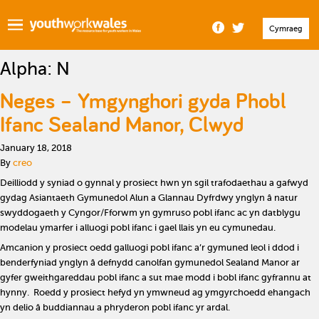
Cymraeg
Alpha:
N
Neges – Ymgynghori gyda Phobl
Ifanc Sealand Manor, Clwyd
January 18, 2018
By
creo
Deilliodd y syniad o gynnal y prosiect hwn yn sgil trafodaethau a gafwyd
gydag Asiantaeth Gymunedol Alun a Glannau Dyfrdwy ynglyn â natur
swyddogaeth y Cyngor/Fforwm yn gymruso pobl ifanc ac yn datblygu
modelau ymarfer i alluogi pobl ifanc i gael llais yn eu cymunedau.
Amcanion y prosiect oedd galluogi pobl ifanc a’r gymuned leol i ddod i
benderfyniad ynglyn â defnydd canolfan gymunedol Sealand Manor ar
gyfer gweithgareddau pobl ifanc a sut mae modd i bobl ifanc gyfrannu at
hynny. Roedd y prosiect hefyd yn ymwneud ag ymgyrchoedd ehangach
yn delio â buddiannau a phryderon pobl ifanc yr ardal.