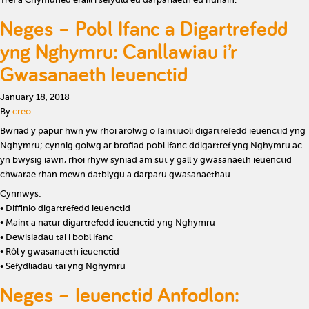
Tref a Chymuned eraill i sefydlu eu darpariaeth eu hunain.
Neges – Pobl Ifanc a Digartrefedd
yng Nghymru: Canllawiau i’r
Gwasanaeth Ieuenctid
January 18, 2018
By
creo
Bwriad y papur hwn yw rhoi arolwg o faintiuoli digartrefedd ieuenctid yng
Nghymru; cynnig golwg ar brofiad pobl ifanc ddigartref yng Nghymru ac
yn bwysig iawn, rhoi rhyw syniad am sut y gall y gwasanaeth ieuenctid
chwarae rhan mewn datblygu a darparu gwasanaethau.
Cynnwys:
• Diffinio digartrefedd ieuenctid
• Maint a natur digartrefedd ieuenctid yng Nghymru
• Dewisiadau tai i bobl ifanc
• Rôl y gwasanaeth ieuenctid
• Sefydliadau tai yng Nghymru
Neges – Ieuenctid Anfodlon: