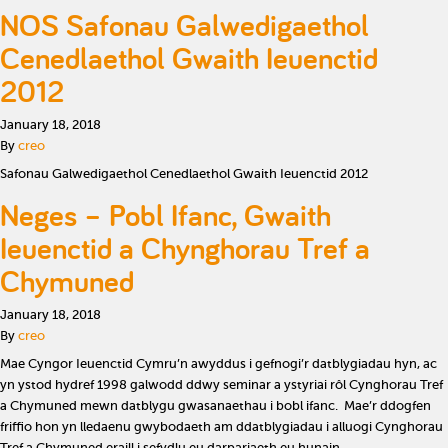
NOS Safonau Galwedigaethol
Cenedlaethol Gwaith Ieuenctid
2012
January 18, 2018
By
creo
Safonau Galwedigaethol Cenedlaethol Gwaith Ieuenctid 2012
Neges – Pobl Ifanc, Gwaith
Ieuenctid a Chynghorau Tref a
Chymuned
January 18, 2018
By
creo
Mae Cyngor Ieuenctid Cymru’n awyddus i gefnogi’r datblygiadau hyn, ac
yn ystod hydref 1998 galwodd ddwy seminar a ystyriai rôl Cynghorau Tref
a Chymuned mewn datblygu gwasanaethau i bobl ifanc. Mae’r ddogfen
friffio hon yn lledaenu gwybodaeth am ddatblygiadau i alluogi Cynghorau