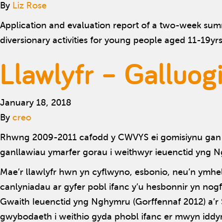
By
Liz Rose
Application and evaluation report of a two-week summ
diversionary activities for young people aged 11-19yr
Llawlyfr – Galluog
January 18, 2018
By
creo
Rhwng 2009-2011 cafodd y CWVYS ei gomisiynu gan 
ganllawiau ymarfer gorau i weithwyr ieuenctid yng 
Mae’r llawlyfr hwn yn cyflwyno, esbonio, neu’n ymhe
canlyniadau ar gyfer pobl ifanc y’u hesbonnir yn no
Gwaith Ieuenctid yng Nghymru (Gorffennaf 2012) a’r
gwybodaeth i weithio gyda phobl ifanc er mwyn iddyn