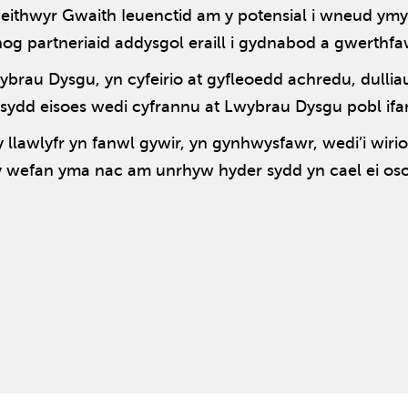
eithwyr Gwaith Ieuenctid am y potensial i wneud ymyr
nnog partneriaid addysgol eraill i gydnabod a gwerthf
Lwybrau Dysgu, yn cyfeirio at gyfleoedd achredu, dull
id sydd eisoes wedi cyfrannu at Lwybrau Dysgu pobl if
llawlyfr yn fanwl gywir, yn gynhwysfawr, wedi’i wirio
 wefan yma nac am unrhyw hyder sydd yn cael ei os