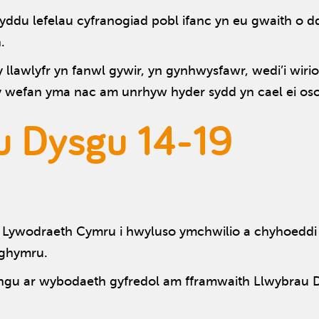
yddu lefelau cyfranogiad pobl ifanc yn eu gwaith o dd
h.
llawlyfr yn fanwl gywir, yn gynhwysfawr, wedi’i wirio
 wefan yma nac am unrhyw hyder sydd yn cael ei os
au Dysgu 14-19
Lywodraeth Cymru i hwyluso ymchwilio a chyhoeddi 
Nghymru.
ngu ar wybodaeth gyfredol am fframwaith Llwybrau Dy