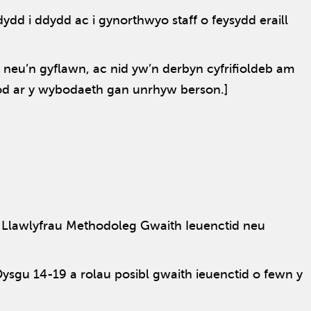
ydd i ddydd ac i gynorthwyo staff o feysydd eraill
 neu’n gyflawn, ac nid yw’n derbyn cyfrifioldeb am
od ar y wybodaeth gan unrhyw berson.]
Llawlyfrau Methodoleg Gwaith Ieuenctid neu
sgu 14-19 a rolau posibl gwaith ieuenctid o fewn y