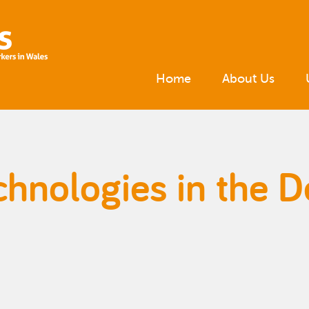
Home
About Us
echnologies in the D