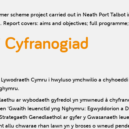
er scheme project carried out in Neath Port Talbot in
s. Report covers: aims and objectives; full programme
i Cyfranogiad
Lywodraeth Cymru i hwyluso ymchwilio a chyhoeddi 
Nghymru.
laethu ar wybodaeth gyfredol yn ymwneud â chyfranog
gfen ‘Gwaith Ieuenctid yng Nghymru: Egwyddorion a Di
 Strategaeth Genedlaethol ar gyfer y Gwasanaeth Ieu
t allu chwarae rhan lawn yn y broses o wneud pender