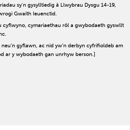
iadau sy'n gysylltiedig â Llwybrau Dysgu 14-19,
awrogi Gwaith Ieuenctid.
iau cyflwyno, cymariaethau rôl a gwybodaeth gyswllt
anc.
 neu’n gyflawn, ac nid yw’n derbyn cyfrifioldeb am
od ar y wybodaeth gan unrhyw berson.]