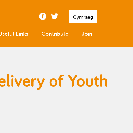
Cymraeg
Useful Links
Contribute
Join
elivery of Youth