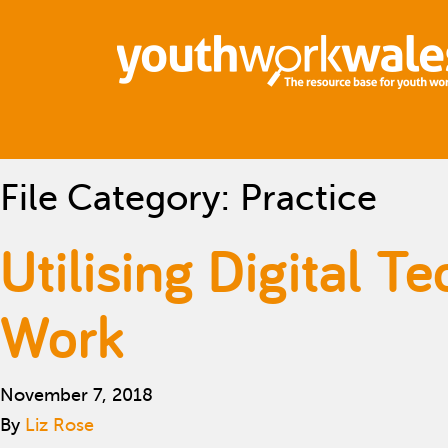
File Category:
Practice
Utilising Digital T
Work
November 7, 2018
By
Liz Rose