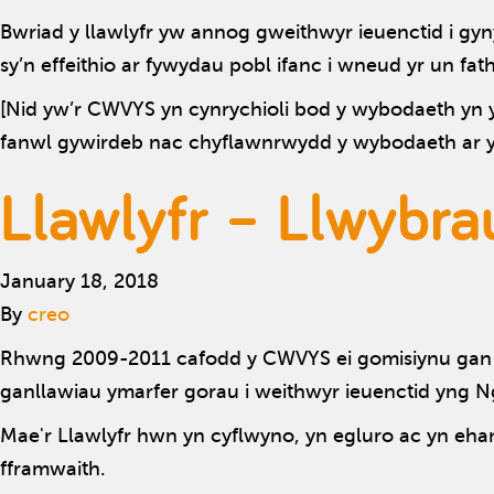
Bwriad y llawlyfr yw annog gweithwyr ieuenctid i gyn
sy’n effeithio ar fywydau pobl ifanc i wneud yr un fat
[Nid yw’r CWVYS yn cynrychioli bod y wybodaeth yn y 
fanwl gywirdeb nac chyflawnrwydd y wybodaeth ar y
Llawlyfr – Llwybr
January 18, 2018
By
creo
Rhwng 2009-2011 cafodd y CWVYS ei gomisiynu gan 
ganllawiau ymarfer gorau i weithwyr ieuenctid yng 
Mae'r Llawlyfr hwn yn cyflwyno, yn egluro ac yn eha
fframwaith.