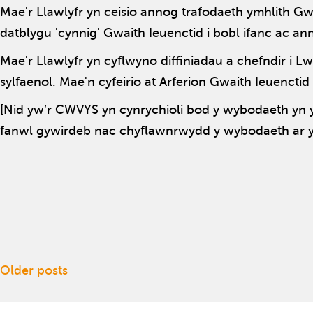
Mae'r Llawlyfr yn ceisio annog trafodaeth ymhlith Gw
datblygu 'cynnig' Gwaith Ieuenctid i bobl ifanc ac a
Mae'r Llawlyfr yn cyflwyno diffiniadau a chefndir i 
sylfaenol. Mae'n cyfeirio at Arferion Gwaith Ieuenct
[Nid yw’r CWVYS yn cynrychioli bod y wybodaeth yn y 
fanwl gywirdeb nac chyflawnrwydd y wybodaeth ar y
Posts navigation
Older posts