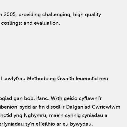
 2005, providing challenging, high quality
; costings; and evaluation.
Llawlyfrau Methodoleg Gwaith Ieuenctid neu
iad gan bobl ifanc. Wrth geisio cyflawni’r
benion’ sydd ar fin disodli’r Datganiad Cwricwlwm
enctid yng Nghymru, mae’n cynnig syniadau a
fyniadau sy’n effeithio ar eu bywydau.