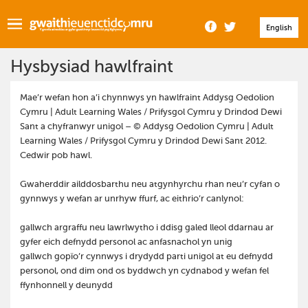
English
Hysbysiad hawlfraint
Mae’r wefan hon a’i chynnwys yn hawlfraint Addysg Oedolion
Cymru | Adult Learning Wales / Prifysgol Cymru y Drindod Dewi
Sant a chyfranwyr unigol – © Addysg Oedolion Cymru | Adult
Learning Wales / Prifysgol Cymru y Drindod Dewi Sant 2012.
Cedwir pob hawl.
Gwaherddir ailddosbarthu neu atgynhyrchu rhan neu’r cyfan o
gynnwys y wefan ar unrhyw ffurf, ac eithrio’r canlynol:
gallwch argraffu neu lawrlwytho i ddisg galed lleol ddarnau ar
gyfer eich defnydd personol ac anfasnachol yn unig
gallwch gopïo’r cynnwys i drydydd parti unigol at eu defnydd
personol, ond dim ond os byddwch yn cydnabod y wefan fel
ffynhonnell y deunydd