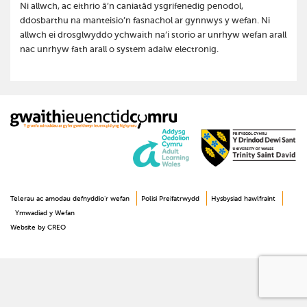
Ni allwch, ac eithrio â’n caniatâd ysgrifenedig penodol,
ddosbarthu na manteisio’n fasnachol ar gynnwys y wefan. Ni
allwch ei drosglwyddo ychwaith na’i storio ar unrhyw wefan arall
nac unrhyw fath arall o system adalw electronig.
Telerau ac amodau defnyddio’r wefan
Polisi Preifatrwydd
Hysbysiad hawlfraint
Ymwadiad y Wefan
Website by CREO