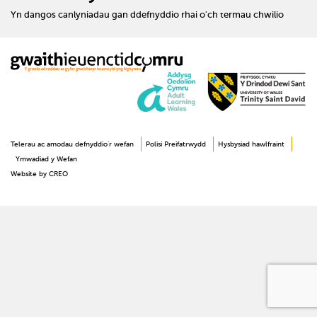
Yn dangos canlyniadau gan ddefnyddio rhai o'ch termau chwilio
Telerau ac amodau defnyddio’r wefan
Polisi Preifatrwydd
Hysbysiad hawlfraint
Ymwadiad y Wefan
Website by CREO