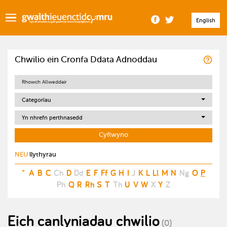
English
Chwilio ein Cronfa Ddata Adnoddau
Categorïau
Yn nhrefn perthnasedd
NEU
llythyrau
*
A
B
C
Ch
D
Dd
E
F
Ff
G
H
I
J
K
L
Ll
M
N
Ng
O
P
Ph
Q
R
Rh
S
T
Th
U
V
W
X
Y
Z
Eich canlyniadau chwilio
(0)